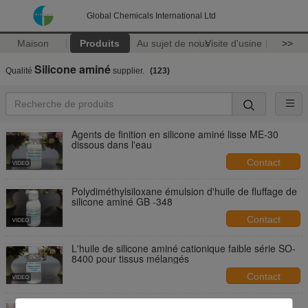
Global Chemicals International Ltd
Maison
Produits
Au sujet de nous
Visite d'usine
>>
Silicone aminé
Qualité
supplier.
(123)
Agents de finition en silicone aminé lisse ME-30
dissous dans l'eau
Contact
Polydiméthylsiloxane émulsion d'huile de fluffage de
silicone aminé GB -348
Contact
L'huile de silicone aminé cationique faible série SO-
8400 pour tissus mélangés
Contact
Dégraisseur organique de silicone à base d'amino-