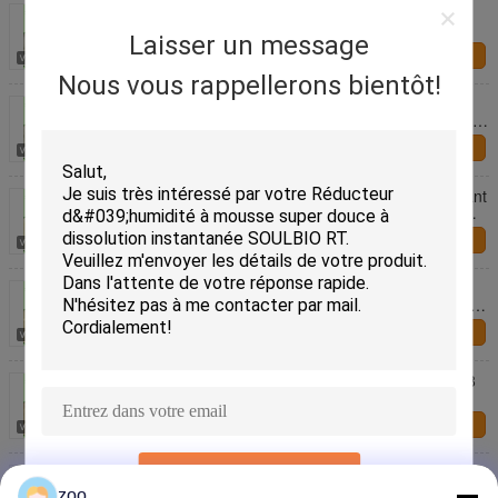
Adoucissant pelucheux cationique de serviettes de
blanchisserie EX/GES - blanc laiteux de C
Laisser un message
Contact
Nous vous rappellerons bientôt!
Textile finissant les flocons cationiques auxiliaires
d'adoucissant, adoucissant soluble dans l'eau froid
de blanchisserie
Contact
Flocons cationiques faibles de teinture d'adoucissant
de Chambre, type adoucissants d'eau chaude de
textile
Contact
Bon liquide faible mousse et adoucisseur de
viscosité SOULBIO 4D-Y avec une poignée douce et
lisse et pleine pour les tissus
Contact
Flocons d'adoucissant sans AEEA SOULBIO AF-18
avec mousse à faible jaunissement et à faible
viscosité
Contact
Flocons cationiques faibles solubles dans l'eau
SOUMETTRE
chauds 4D - X d'adoucissant pour la blanchisserie
zoo