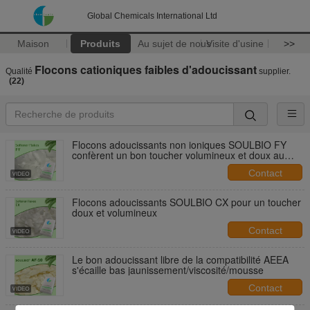
Global Chemicals International Ltd
Maison
Produits
Au sujet de nous
Visite d'usine
>>
Flocons cationiques faibles d'adoucissant
Qualité
supplier.
(22)
Flocons adoucissants non ioniques SOULBIO FY
confèrent un bon toucher volumineux et doux au
tissu
Contact
Flocons adoucissants SOULBIO CX pour un toucher
doux et volumineux
Contact
Le bon adoucissant libre de la compatibilité AEEA
s'écaille bas jaunissement/viscosité/mousse
Contact