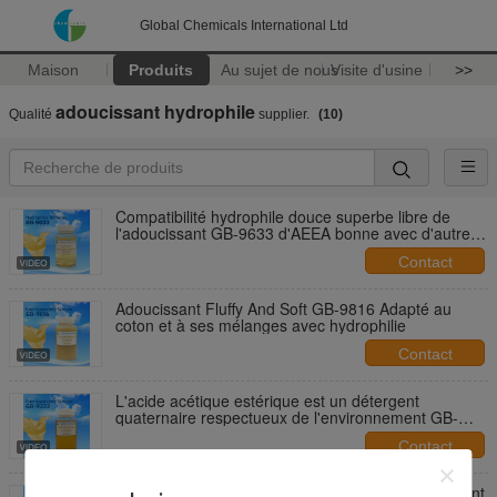
Global Chemicals International Ltd
Maison
Produits
Au sujet de nous
Visite d'usine
>>
adoucissant hydrophile
Qualité
supplier.
(10)
Compatibilité hydrophile douce superbe libre de
l'adoucissant GB-9633 d'AEEA bonne avec d'autres
adoucissants
Contact
Adoucissant Fluffy And Soft GB-9816 Adapté au
coton et à ses mélanges avec hydrophilie
Contact
L'acide acétique estérique est un détergent
quaternaire respectueux de l'environnement GB-
9222 AEEA-free, silicone-free and low odor
Contact
L'adoucissant non ionique GB-9656 confère gonflant