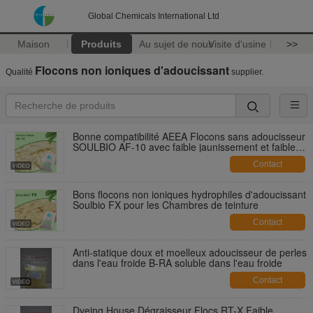
Global Chemicals International Ltd
Maison
Produits
Au sujet de nous
Visite d'usine
>>
Flocons non ioniques d'adoucissant
Qualité
supplier.
Bonne compatibilité AEEA Flocons sans adoucisseur
SOULBIO AF-10 avec faible jaunissement et faible
viscosité/écume
Contact
Bons flocons non ioniques hydrophiles d'adoucissant
Soulbio FX pour les Chambres de teinture
Contact
Anti-statique doux et moelleux adoucisseur de perles
dans l'eau froide B-RA soluble dans l'eau froide
Contact
Dyeing House Dégraisseur Flocs RT-X Faible