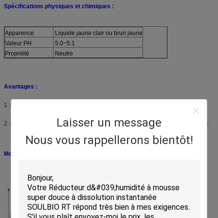
Spécifications physiques et chimiques :
Apparence
Liquide jaune clair ou brun jaune
Valeur PH
5.0~5.1
Propriété
Neutre
Avantages :
1. Faible perte de poids et de résistance.
Laisser un message
2. Meilleure rétention de la couleur et peut être utilisé dans le bain de teinture.
Nous vous rappellerons bientôt!
Mode d'emploi :