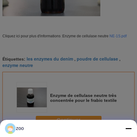
Cliquez ici pour plus d'informations :
Enzyme de cellulase neutre
NE-1S.pdf
les enzymes du denim
poudre de cellulase
Étiquettes:
,
,
enzyme neutre
Enzyme de cellulase neutre très
concentrée pour le frabic textile
Continuer
zoo