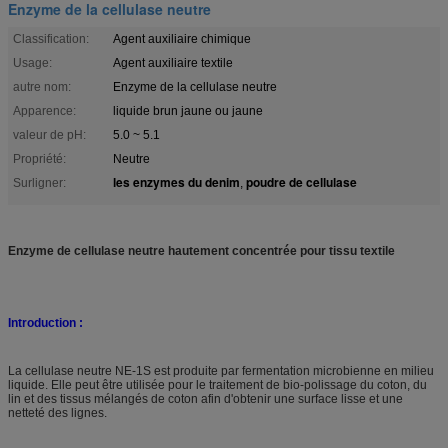
Enzyme de la cellulase neutre
Classification:
Agent auxiliaire chimique
Usage:
Agent auxiliaire textile
autre nom:
Enzyme de la cellulase neutre
Apparence:
liquide brun jaune ou jaune
valeur de pH:
5.0 ~ 5.1
Propriété:
Neutre
les enzymes du denim
poudre de cellulase
Surligner:
,
Enzyme de cellulase neutre hautement concentrée pour tissu textile
Introduction :
La cellulase neutre NE-1S est produite par fermentation microbienne en milieu
liquide. Elle peut être utilisée pour le traitement de bio-polissage du coton, du
lin et des tissus mélangés de coton afin d'obtenir une surface lisse et une
netteté des lignes.