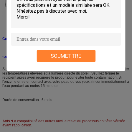
Conditionnement :
25 kg / 200 kg par fût en plastique.
SOUMETTRE
Stockage et sécurité :
Stockage : Conserver à 10~25 ℃ dans un endroit sec, ombragé et frais et éviter
les températures élevées et la lumière directe du soleil. Veuillez fermer le
récipient après avoir récupéré le produit pour éviter toute contamination. Si
l'enzyme entre en contact avec votre peau ou vos yeux, rincer immédiatement à
l'eau pendant au moins 15 minutes.
Durée de conservation : 6 mois.
Avis :
La compatibilité des autres auxiliaires et du processus doit être vérifiée
avant l'application.