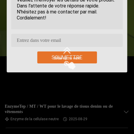
SOUMETTRE
EnzymeTep / MT / WT pour le lavage de tissus denim ou de
vêtements
Enzyme de la cellulase neutre
2025-08-29