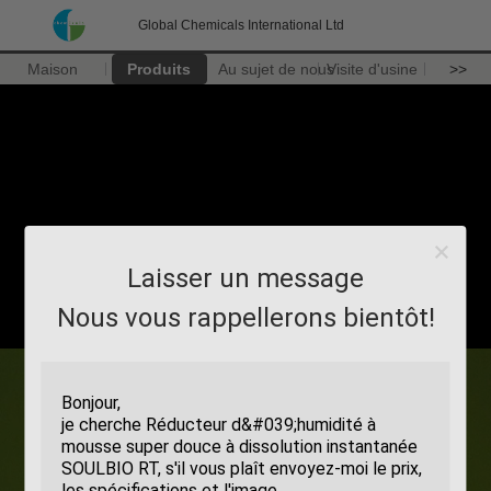
Global Chemicals International Ltd
Maison
Produits
Au sujet de nous
Visite d'usine
>>
Laisser un message
Nous vous rappellerons bientôt!