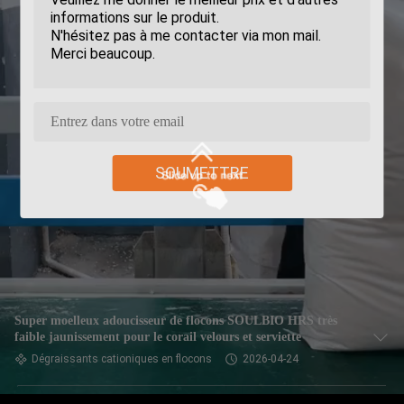
SOUMETTRE
Super moelleux adoucisseur de flocons SOULBIO HRS très
faible jaunissement pour le corail velours et serviette
Dégraissants cationiques en flocons
2026-04-24