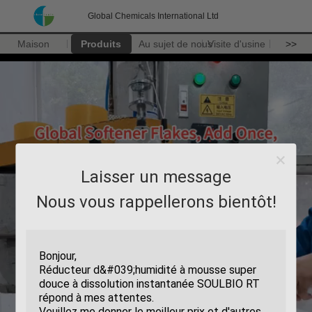
Global Chemicals International Ltd
Maison
Produits
Au sujet de nous
Visite d'usine
>>
Laisser un message
Nous vous rappellerons bientôt!