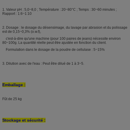
1. Valeur pH : 5,0~8,0 ; Température : 20~80°C ; Temps : 30~60 minutes ;
Rapport : 1:6~1:10
2. Dosage : le dosage du désensimage, du lavage par abrasion et du polissage
est de 0,15~0,3% (o.w.f),
c'est-à-dire qu'une machine (pour 100 paires de jeans) nécessite environ
80~100g. La quantité réelle peut être ajustée en fonction du client.
Formulation dans le dosage de la poudre de cellulase : 5~15%
3. Dilution avec de l'eau : Peut être dilué de 1 à 3~5.
Emballage :
Fût de 25 kg
Stockage et sécurité :