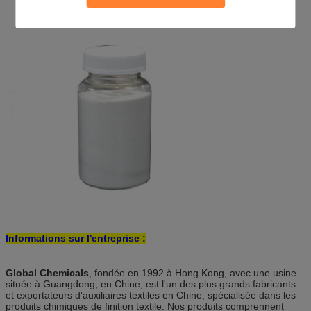
Informations sur l'entreprise :
Global Chemicals
, fondée en 1992 à Hong Kong, avec une usine
située à Guangdong, en Chine, est l'un des plus grands fabricants
et exportateurs d'auxiliaires textiles en Chine, spécialisée dans les
produits chimiques de finition textile. Nos produits comprennent