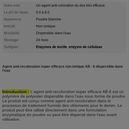
Autre nom:
Un agent anti-coloration du dos très efficace
Le pH de Vaule:
5.0 à 8.0
Apparence:
Poudre blanche
Ionicité:
Non ionique
Miscibilité:
Dispersible dans l'eau
Stockage:
24 mois
Enzymes de textile
enzyme de cellulase
Surligner:
,
Agent anti-recoloration super efficace non ionique AB - 6 dispersible dans
l'eau
Introduction :
L'agent anti-recoloration super efficace AB-6 est un
polymère de polyester dispersible dans l'eau sous forme de poudre.
Le produit est conçu comme agent anti-recoloration dans le
processus de traitement humide des vêtements pour le denim. Le
produit peut être utilisé directement dans une formulation
enzymatique en poudre ou peut être dispersé dans l'eau avant
utilisation.