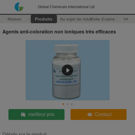
Global Chemicals International Ltd
Maison
Produits
Au sujet de nous
Visite d'usine
>>
Agents anti-coloration non ioniques très efficaces
meilleur prix
Contact
Détails sur le produit