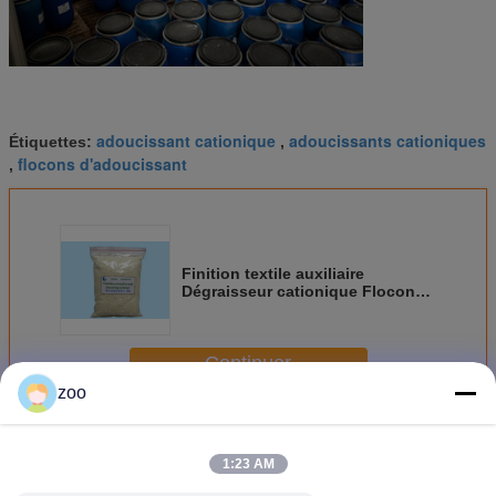
adoucissant cationique
adoucissants cationiques
Étiquettes:
,
flocons d'adoucissant
,
Finition textile auxiliaire
Dégraisseur cationique Flocons
Soulbio GRS Soluble dans l'eau
froide
Continuer
zoo
Dégraissants cationiques en flocons
Plus
1:23 AM