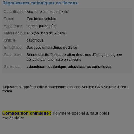
Dégraissants cationiques en flocons
Classification:
Auxiliaire chimique textile
Taper:
Eau froide soluble
Apparence:
flocons jaune pâle
Valeur de pH:
4~6 (solution de 5~10%)
Ionicité:
cationique
Emballage:
Sac tissé en plastique de 25 kg
Propriétés:
Bonne élasticité, récupération des trous d'épingle, poignée
délicate par la formule en silicone
adoucissant cationique
adoucissants cationiques
Surligner:
,
Adjuvant d'apprêt textile Adoucissant Flocons Soulbio GRS Soluble à l'eau
froide
Composition chimique :
Polymère spécial à haut poids
moléculaire