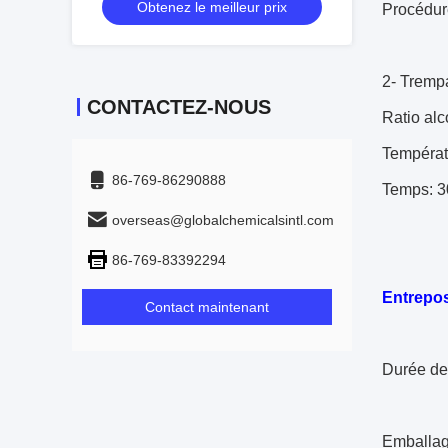
Obtenez le meilleur prix
Procédur
2- Trempa
CONTACTEZ-NOUS
Ratio alc
Températ
86-769-86290888
Temps: 3
overseas@globalchemicalsintl.com
86-769-83392294
Entrepos
Contact maintenant
Durée de 
Emballage