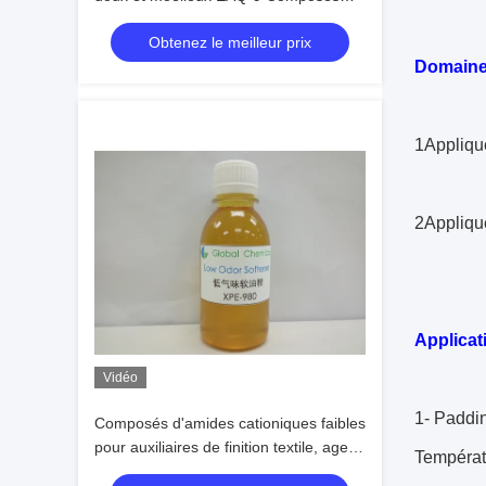
d'amides
Obtenez le meilleur prix
Domaine 
1Appliqué
2Appliqué
Applicat
Vidéo
1- Paddin
Composés d'amides cationiques faibles
pour auxiliaires de finition textile, agent
Températ
adoucissant XPE-980