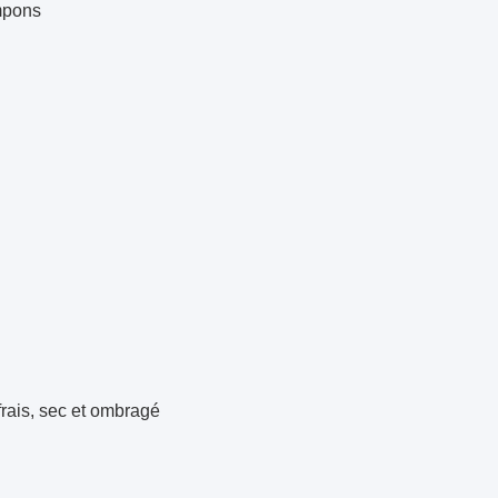
mpons
frais, sec et ombragé