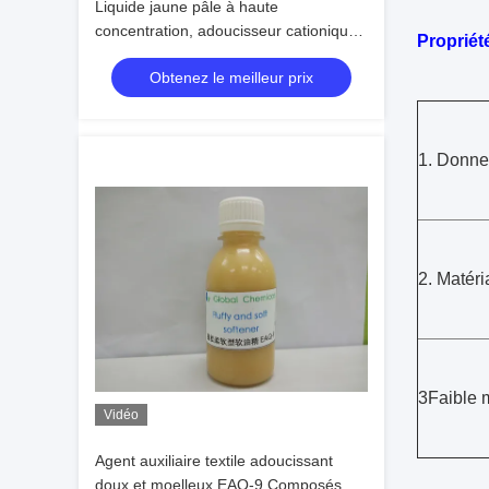
Liquide jaune pâle à haute
concentration, adoucisseur cationique
Propriét
hydrophile PE-100
Obtenez le meilleur prix
1. Donner
2. Matéri
3Faible
Vidéo
Agent auxiliaire textile adoucissant
doux et moelleux EAQ-9 Composés