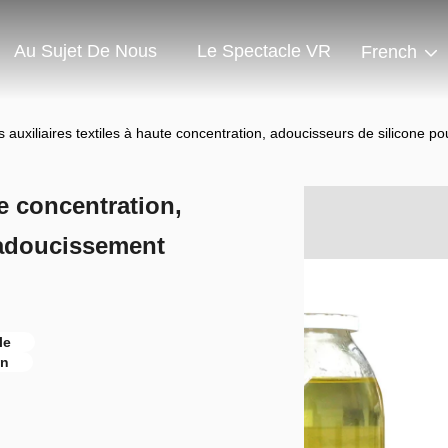
Au Sujet De Nous
Le Spectacle VR
French
 auxiliaires textiles à haute concentration, adoucisseurs de silicone p
te concentration,
'adoucissement
le
on