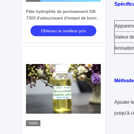
Spécific
Pâte hydrophile de jaunissement GB-
7303 d'adoucissant d'instant de bonne
compatibilité libre d'AEEA basse
Apparen
Obtenez le meilleur prix
Valeur d
Ionisatio
Méthode 
Ajouter l
jusqu'à c
Vidéo