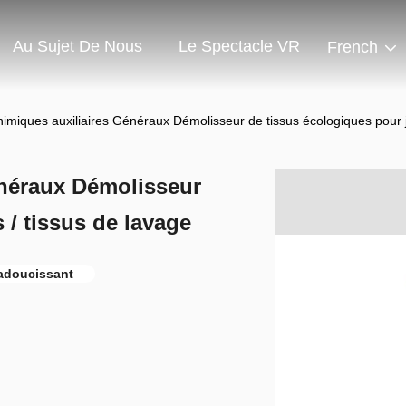
Au Sujet De Nous
Le Spectacle VR
French
imiques auxiliaires Généraux Démolisseur de tissus écologiques pour j
énéraux Démolisseur
 / tissus de lavage
'adoucissant