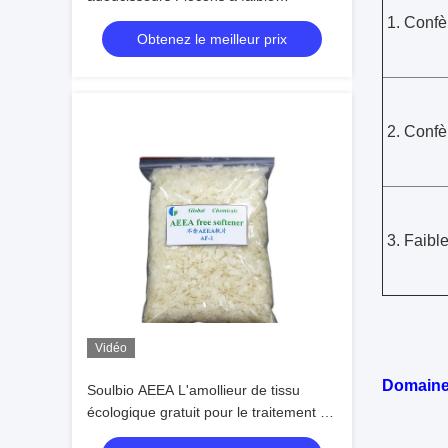
jaunissement Pour les tissus / tissus
1. Confèr
Obtenez le meilleur prix
2. Confèr
3. Faibl
Vidéo
Domaine 
Soulbio AEEA L'amollieur de tissu
écologique gratuit pour le traitement de
finition des vêtements de variété