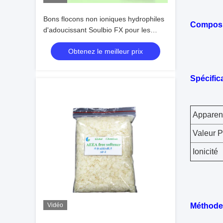
Bons flocons non ioniques hydrophiles
Composit
d'adoucissant Soulbio FX pour les
Chambres de teinture
Obtenez le meilleur prix
Spécific
Apparen
Valeur 
Ionicité
Vidéo
Méthode 