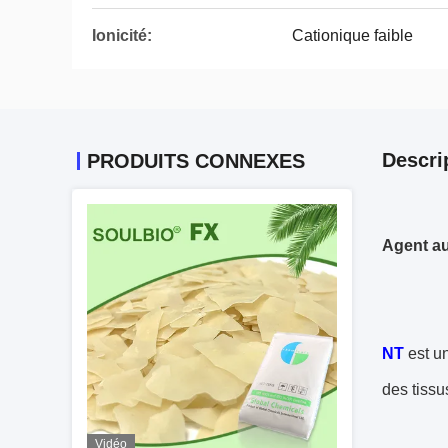
Ionicité:
Cationique faible
Descri
PRODUITS CONNEXES
Agent au
NT
est un
des tissu
Vidéo