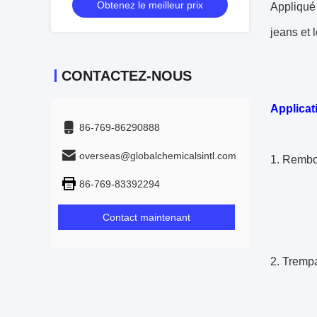
Obtenez le meilleur prix
Appliqué 
jeans et 
CONTACTEZ-NOUS
Applicat
86-769-86290888
overseas@globalchemicalsintl.com
1. Rembou
86-769-83392294
Tempé
Process
Contact maintenant
2. Trempa
Rappor
Tempér