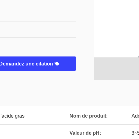
Demandez une citation
'acide gras
Nom de produit:
Ado
Valeur de pH:
3~5