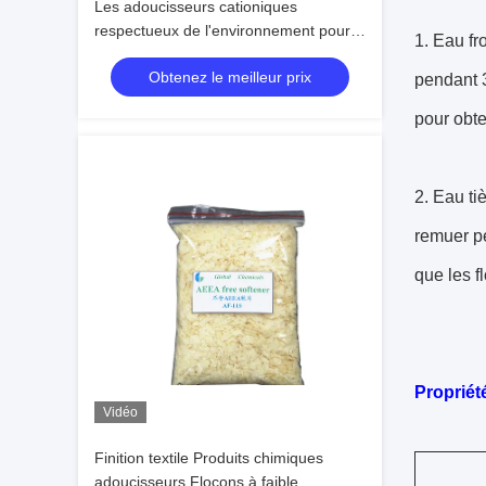
Les adoucisseurs cationiques
respectueux de l'environnement pour
1. Eau fr
les textiles à faible mousse durent 1 an
Obtenez le meilleur prix
pendant 3
pour obt
2. Eau ti
remuer pe
que les f
Propriété
Vidéo
Finition textile Produits chimiques
adoucisseurs Flocons à faible