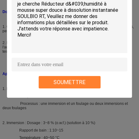
Domaine d'application :
1. Convient aux adoucissants pour fibres chimiques, coton et tissus mélangés,
peut également être utilisé pour la teinture, l'impression et l'enduction
2. Peut également être utilisé pour le ponçage, l'amélioration de
l'adoucissement, la faible viscosité convient à l'impression et à l'usine de
teinture
Application :
SOUMETTRE
1. Rembourrage : Dosage : 20~30 g/L (solution à 10 %)
Température : 30~40 °C
Processus : une immersion et un foulage ou deux immersions et
deux foulages
2. Immersion : Dosage : 3~8 % (o.w.f.) (solution à 10 %)
Rapport de bain : 1:10~15
Température : 40~50 °C