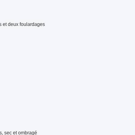
t deux foulardages
is, sec et ombragé