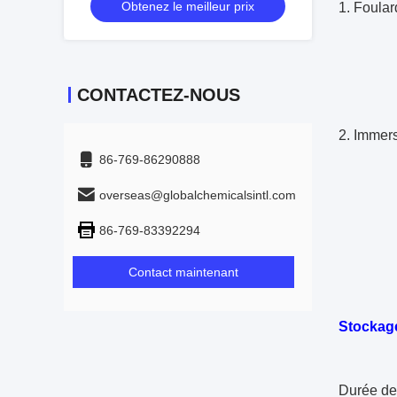
Obtenez le meilleur prix
1. Foular
Tempé
Procédé
CONTACTEZ-NOUS
2. Immers
86-769-86290888
Rappor
overseas@globalchemicalsintl.com
Tempér
86-769-83392294
Temps
Contact maintenant
Stockage
Durée de 