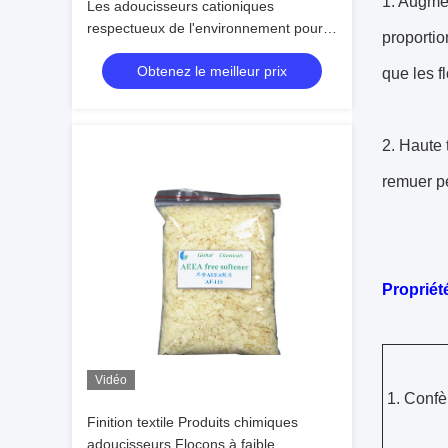
1. Augmen
Les adoucisseurs cationiques
respectueux de l'environnement pour
proportio
les textiles à faible mousse durent 1 an
Obtenez le meilleur prix
que les f
2. Haute 
remuer pe
Propriété
Vidéo
1. Confèr
Finition textile Produits chimiques
adoucisseurs Flocons à faible