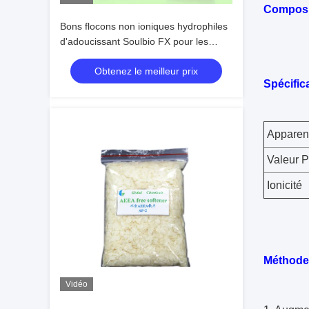
Composit
Bons flocons non ioniques hydrophiles
d'adoucissant Soulbio FX pour les
Chambres de teinture
Obtenez le meilleur prix
Spécific
Apparen
Valeur 
Ionicité
Méthode 
Vidéo