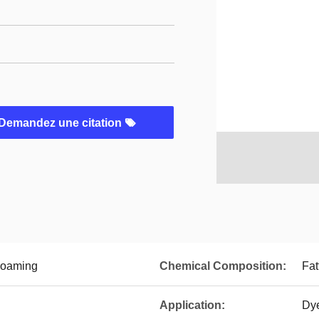
Demandez une citation
Foaming
Chemical Composition:
Fat
Application:
Dy