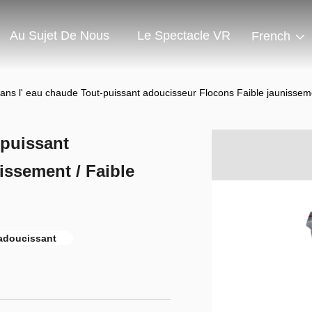
Au Sujet De Nous
Le Spectacle VR
French
dans l' eau chaude Tout-puissant adoucisseur Flocons Faible jaunissem
-puissant
issement / Faible
'adoucissant