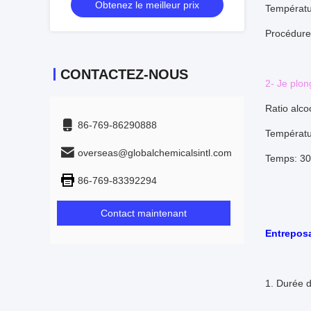
Obtenez le meilleur prix
Températu
Procédure
CONTACTEZ-NOUS
2- Je plon
Ratio alco
86-769-86290888
Températu
overseas@globalchemicalsintl.com
Temps: 30
86-769-83392294
Contact maintenant
Entreposa
1. Durée d