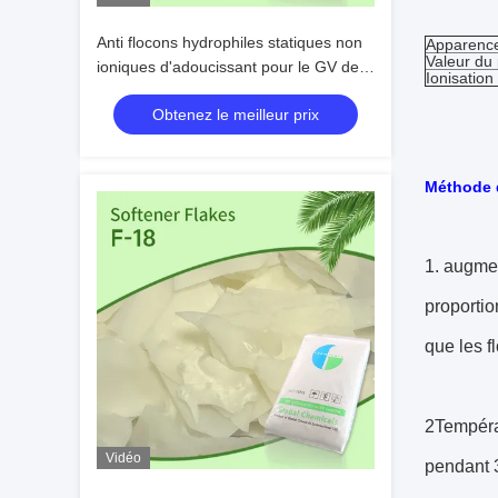
Anti flocons hydrophiles statiques non
Apparenc
Valeur du
ioniques d'adoucissant pour le GV de
Ionisation
teinture de Chambre
Obtenez le meilleur prix
Méthode d
1. augmen
proportio
que les f
2Températ
Vidéo
pendant 3