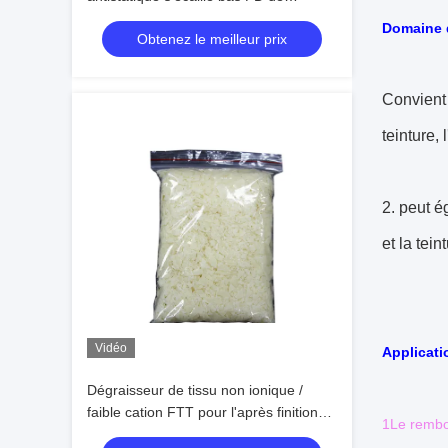
jaunissement
Domaine d
Obtenez le meilleur prix
Convient 
teinture,
2. peut é
et la tein
Vidéo
Applicati
Dégraisseur de tissu non ionique /
faible cation FTT pour l'après finition
1Le rembo
des auxiliaires textiles