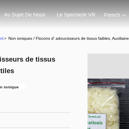
Au Sujet De Nous
Le Spectacle VR
French
nt
>
Non ioniques / Flocons d' adoucisseurs de tissus faibles, Auxiliaire
isseurs de tissus
tiles
n ionique