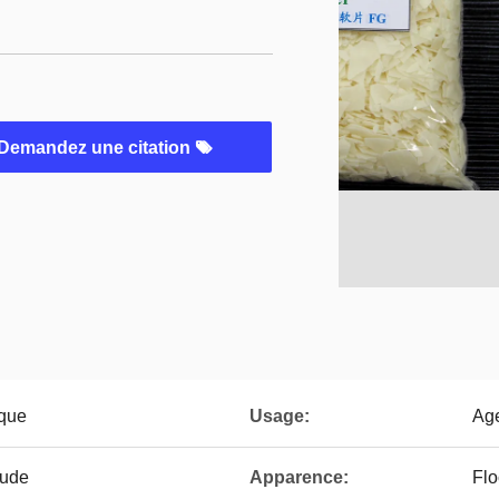
Demandez une citation
ique
Usage:
Age
aude
Apparence:
Flo