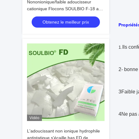
Nononionique/faible adoucisseur
cationique Flocons SOULBIO F-18 a
une bonne hydrophilie et des
Obtenez le meilleur prix
propriétés antistatiques au coton et T /
Propriété
C, faible jaunissement
Ils con
1.
2- bonne 
3Faible j
4Ne pas a
Vidéo
L'adoucissant non ionique hydrophile
antistatique s'écaille bas FD de