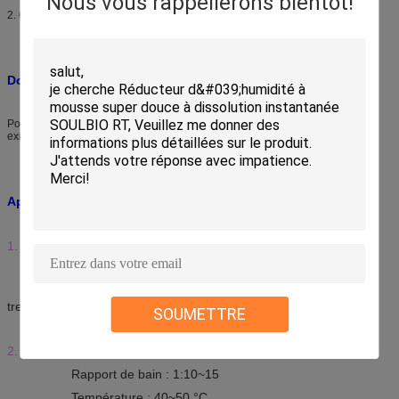
Nous vous rappellerons bientôt!
2. Confère une faible couleur jaune, une propriété antistatique et hydrophile.
Domaine d'application :
Pour toutes sortes de fibres et de tissus, conçu pour les teintureries avec une
exigence élevée en matière de nuance de couleur et de blancheur.
Application :
1. Foulardage :
Dosage : 20~30 g/L (solution à 10 %)
Température : 30~40 °C
Processus : un trempage et un foulardage ou deux
trempages et deux foulardages
SOUMETTRE
2. Immersion :
Dosage : 3~8 % (o.w.f.) (solution à 10 %)
Rapport de bain : 1:10~15
Température : 40~50 °C