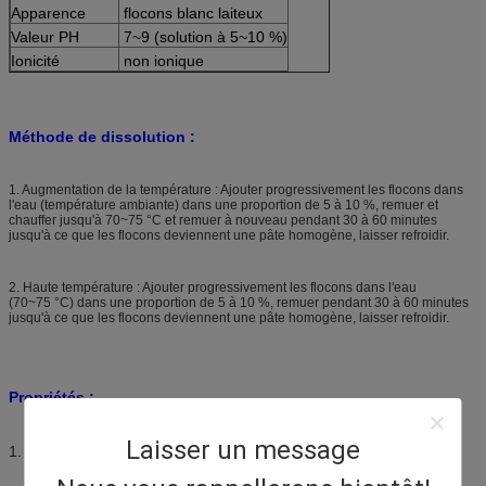
Apparence
flocons blanc laiteux
Valeur PH
7~9 (solution à 5~10 %)
Ionicité
non ionique
Méthode de dissolution :
1. Augmentation de la température : Ajouter progressivement les flocons dans
l'eau (température ambiante) dans une proportion de 5 à 10 %, remuer et
chauffer jusqu'à 70~75 °C et remuer à nouveau pendant 30 à 60 minutes
jusqu'à ce que les flocons deviennent une pâte homogène, laisser refroidir.
2. Haute température : Ajouter progressivement les flocons dans l'eau
(70~75 °C) dans une proportion de 5 à 10 %, remuer pendant 30 à 60 minutes
jusqu'à ce que les flocons deviennent une pâte homogène, laisser refroidir.
Propriétés :
Laisser un message
1.
Confère un toucher très doux et plein.