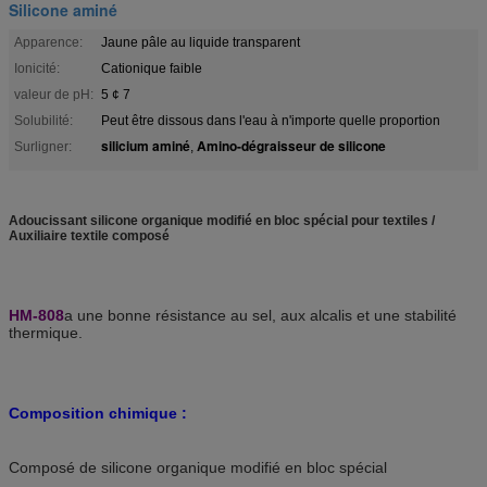
Silicone aminé
Apparence:
Jaune pâle au liquide transparent
Ionicité:
Cationique faible
valeur de pH:
5 ¢ 7
Solubilité:
Peut être dissous dans l'eau à n'importe quelle proportion
silicium aminé
Amino-dégraisseur de silicone
Surligner:
,
Adoucissant silicone organique modifié en bloc spécial pour textiles /
Auxiliaire textile composé
HM-808
a une bonne résistance au sel, aux alcalis et une stabilité
thermique.
Composition chimique :
Composé de silicone organique modifié en bloc spécial