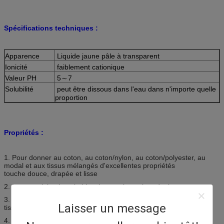
Spécifications techniques :
Apparence
Liquide jaune pâle à transparent
Ionicité
faiblement cationique
Valeur PH
5～7
Solubilité
peut être dissous dans l'eau dans n'importe quelle
proportion
Propriétés :
1. Pour donner au coton, au coton/nylon, au coton/polyester, au
modal et aux tissus mélangés d'excellentes propriétés
touche douce, drapée et lisse
2. Impact minimal sur la blancheur et la couleur du tissu
3. Améliorer l'hydrophilie, la perméabilité et la compatibilité des
Laisser un message
tissus
4. Avec la résistance aux électrolytes et une bonne stabilité