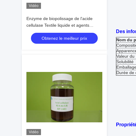
Vidéo
Enzyme de biopolissage de l'acide
cellulase Textile liquide et agents
Des info
auxiliaires du textile
Obtenez le meilleur prix
Nom du p
Compositi
Apparenc
Valeur du
Solubilité
Emballag
Durée de 
Propriét
Vidéo