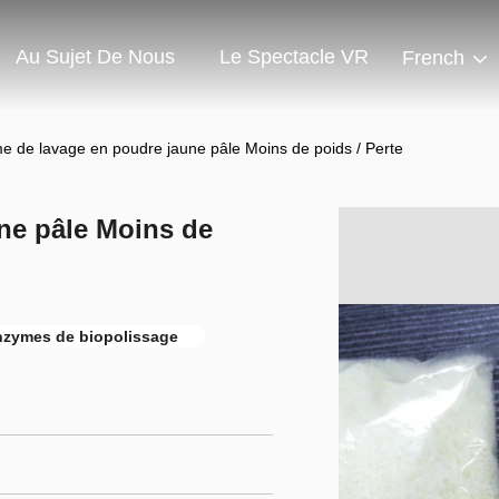
Au Sujet De Nous
Le Spectacle VR
French
e de lavage en poudre jaune pâle Moins de poids / Perte
ne pâle Moins de
nzymes de biopolissage