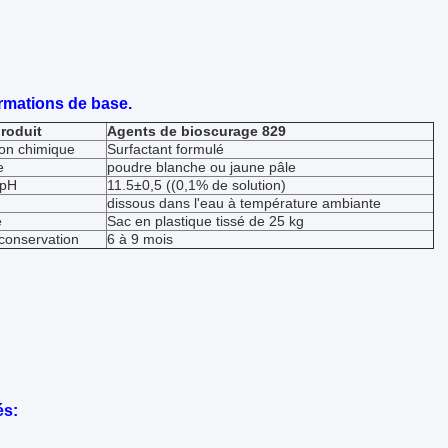
rmations de base.
roduit
Agents de bioscurage 829
on chimique
Surfactant formulé
e
poudre blanche ou jaune pâle
 pH
11.5±0,5 ((0,1% de solution)
dissous dans l'eau à température ambiante
e
Sac en plastique tissé de 25 kg
conservation
6 à 9 mois
és: