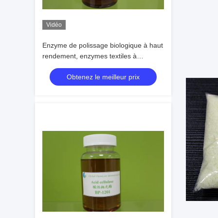
Vidéo
Enzyme de polissage biologique à haut
rendement, enzymes textiles à
cellulase acide
Obtenez le meilleur prix