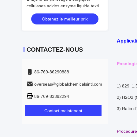
cellulases acides enzyme liquide textile
pour tissus mélangés
Obtenez le meilleur prix
Applicat
CONTACTEZ-NOUS
Posologi
86-769-86290888
overseas@globalchemicalsintl.com
1) 829: 1,5
86-769-83392294
2) H2O2 (5
3) Ratio d
Contact maintenant
Procédure 