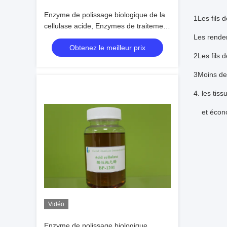
Enzyme de polissage biologique de la
1Les fils d
cellulase acide, Enzymes de traitement
du polissage biologique textile
Les rendem
Obtenez le meilleur prix
2Les fils 
3Moins de 
4. les tis
et écon
Vidéo
Enzyme de polissage biologique,