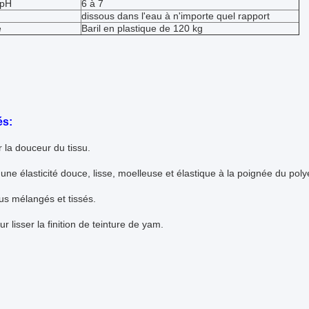
 pH
6 à 7
dissous dans l'eau à n'importe quel rapport
e
Baril en plastique de 120 kg
és:
 la douceur du tissu.
une élasticité douce, lisse, moelleuse et élastique à la poignée du poly
sus mélangés et tissés.
ur lisser la finition de teinture de yam.