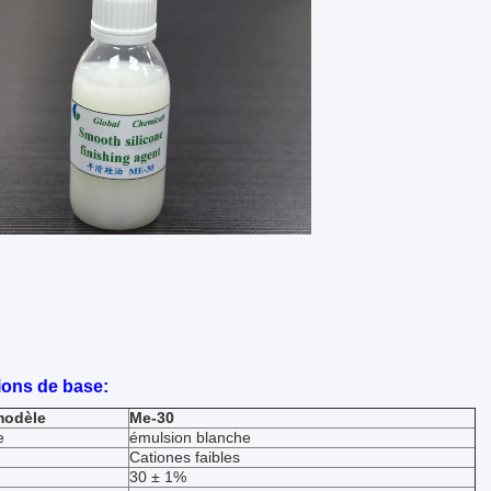
ions de base:
modèle
Me-30
e
émulsion blanche
Cationes faibles
30 ± 1%