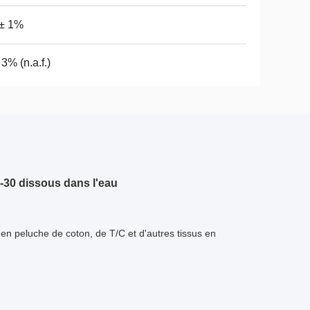
 ± 1%
 3% (n.a.f.)
E-30 dissous dans l'eau
on en peluche de coton, de T/C et d'autres tissus en