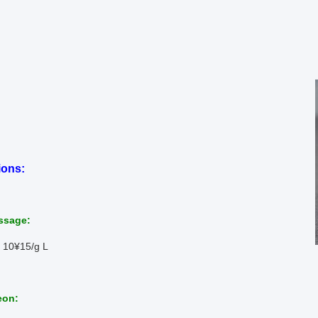
ions:
ssage:
: 10
¥15/g L
eon: