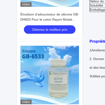
Valeur du
Vidéo
Solubilité
Emballag
Émulsion d'adoucisseur de silicone GB-
DH603 Pour le coton Rayon Modal
Tissu mélangé Tricoté principalement
Obtenez le meilleur prix
pour obtenir une excellente poignée
douce glissante
Propriét
1Améliorer
2. Donner 
et des tis
3Utilisé po
Vidéo