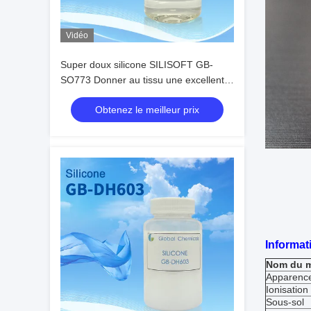
Vidéo
Super doux silicone SILISOFT GB-
SO773 Donner au tissu une excellente
douceur bon glissant unique intérieur
Obtenez le meilleur prix
doux poignée sèche
Informat
Nom du 
Apparenc
Ionisation
Sous-sol