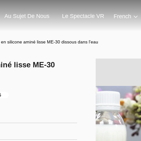
Au Sujet De Nous
Le Spectacle VR
French
n en silicone aminé lisse ME-30 dissous dans l'eau
miné lisse ME-30
é