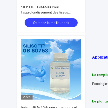
SILISOFT GB-6533 Pour
l'approfondissement des tissus
sombres moyens tels que le polyester
Obtenez le meilleur prix
coton vulcanisé Nylon en tissu noir
Applicat
Le rempli
Posologie
Vidéo
Le plong
Valeur HP 5-7 Silicone super doux et