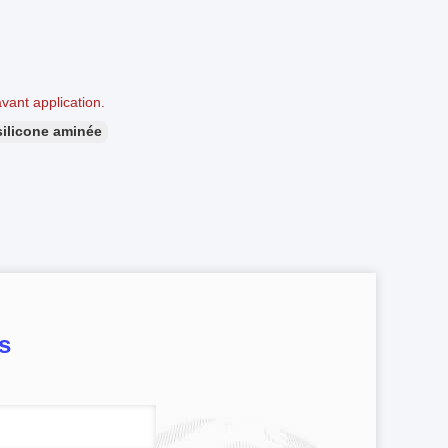
avant application.
silicone aminée
s