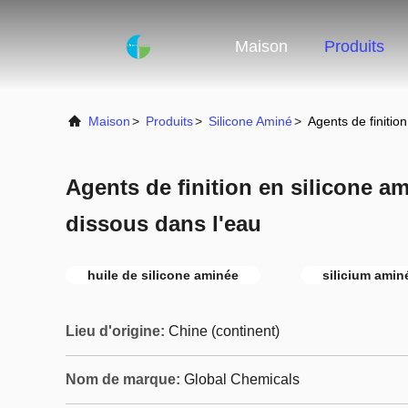
Maison
Produits
Maison
>
Produits
>
Silicone Aminé
>
Agents de finitio
Agents de finition en silicone a
dissous dans l'eau
huile de silicone aminée
silicium amin
Lieu d'origine:
Chine (continent)
Nom de marque:
Global Chemicals