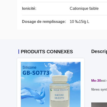
Ionicité:
Cationique faible
Dosage de remplissage:
10 ‰15/g L
Descri
PRODUITS CONNEXES
Me-30
est 
fibres syn