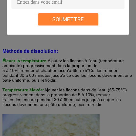
SOUMETTRE
Méthode de dissolution:
Élever la température:
Ajoutez les flocons à l'eau (température
ambiante) progressivement dans la proportion de
5 à 10%, remuer et chauffer jusqu'à 65 à 75
°C
et les remuer
pendant 30 à 60 minutes jusqu'à ce que les flocons deviennent une
pâte uniforme, puis refroidir.
Température élevée:
Ajouter les flocons dans de l'eau (65-75
°C
)
progressivement dans la proportion de 5 à 10%, remuer
Faites-les encore pendant 30 à 60 minutes jusqu'à ce que les
flocons deviennent une pâte uniforme, puis refroidir.