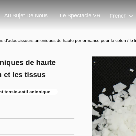
Au Sujet De Nous
Le Spectacle VR
French
s d'adoucisseurs anioniques de haute performance pour le coton / le lin
oniques de haute
 et les tissus
t tensio-actif anionique