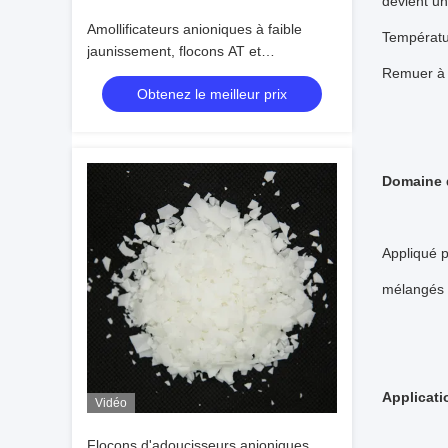
devient uni
Amollificateurs anioniques à faible
Températur
jaunissement, flocons AT et
amollificateur de tissu hydrophile
Remuer à n
Obtenez le meilleur prix
Domaine d
Appliqué po
mélangés
Applicati
Vidéo
Flocons d'adoucisseurs anioniques