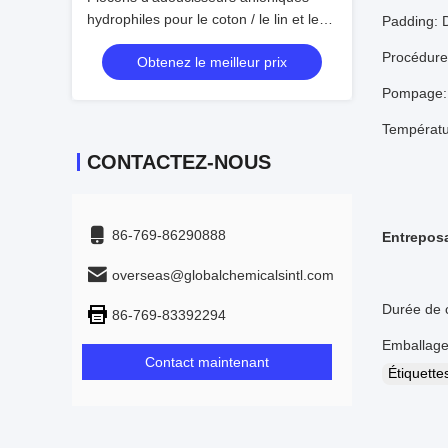
hydrophiles pour le coton / le lin et les
Padding: 
tissus mélangés
Procédure
Obtenez le meilleur prix
Pompage: 
Températu
CONTACTEZ-NOUS
86-769-86290888
Entrepos
overseas@globalchemicalsintl.com
Durée de c
86-769-83392294
Emballage:
Contact maintenant
Étiquett