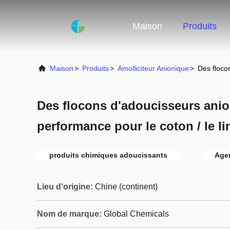
Maison
Produits
Maison
>
Produits
>
Amolliciteur Anionique
>
Des flocon
Des flocons d'adoucisseurs ani
performance pour le coton / le lin
produits chimiques adoucissants
Agen
Lieu d'origine:
Chine (continent)
Nom de marque:
Global Chemicals