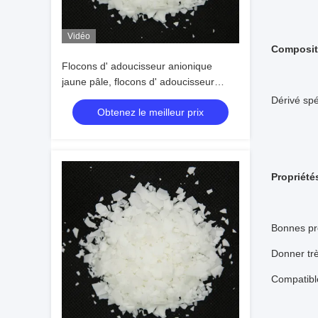
Vidéo
Composit
Flocons d' adoucisseur anionique
jaune pâle, flocons d' adoucisseur
textile pour tissus mélangés
Dérivé spé
Obtenez le meilleur prix
Propriété
Bonnes pro
Donner trè
Compatible