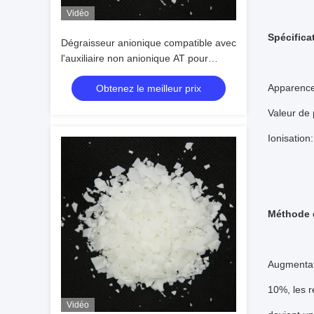
Vidéo
Spécifica
Dégraisseur anionique compatible avec
l'auxiliaire non anionique AT pour
l'amortissement des fibres
Apparence
Obtenez le meilleur prix
Valeur de 
Ionisation
Méthode 
Augmentati
10%, les r
Vidéo