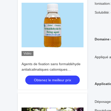
Ionisation
Solubilité
Domaine d
Vidéo
Appliqué a
Agents de fixation sans formaldéhyde
antialcalinatiques cationiques
écologiques
Obtenez le meilleur prix
Applicati
Déposage:
Procédure