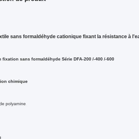
xtile sans formaldéhyde cationique fixant la résistance à l'
 fixation sans formaldéhyde Série DFA-200 /-400 /-600
ion chimique
de polyamine
s