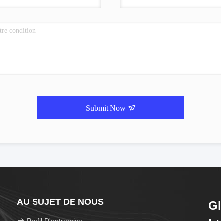
Submit Now
AU SUJET DE NOUS
Gl
Profil D'entreprise