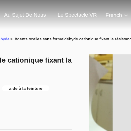
Au Sujet De Nous
Le Spectacle VR
French
éhyde
>
Agents textiles sans formaldéhyde cationique fixant la résistan
e cationique fixant la
aide à la teinture