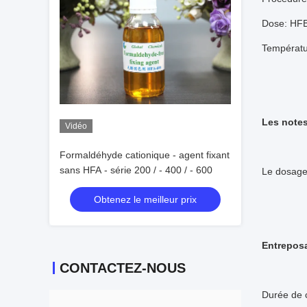
Dose: HFB2
Températu
Les note
Vidéo
Formaldéhyde cationique - agent fixant
sans HFA - série 200 / - 400 / - 600
Le dosage 
Obtenez le meilleur prix
Entrepos
CONTACTEZ-NOUS
Durée de c