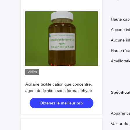
Haute capa
Aucune inf
Aucune inf
Haute rési
Améliorati
Vidéo
Axiliaire textile cationique concentré,
agent de fixation sans formaldéhyde
Spécifica
Obtenez le meilleur prix
Apparence:
Valeur du 