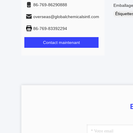
86-769-86290888
Emballage:
Étiquett
overseas@globalchemicalsintl.com
86-769-83392294
Contact maintenant