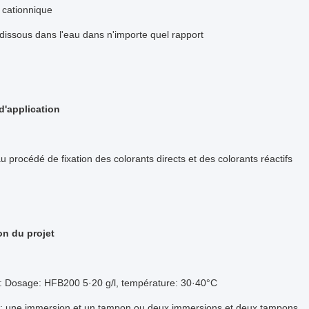
: cationnique
: dissous dans l'eau dans n'importe quel rapport
'application
u procédé de fixation des colorants directs et des colorants réactifs
on du projet
 Dosage: HFB200 5·20 g/l, température: 30·40°C
: une immersion et un tampon ou deux immersions et deux tampons