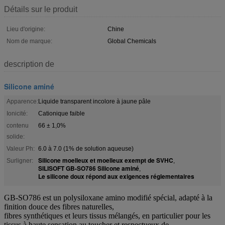
Détails sur le produit
Lieu d'origine:
Chine
Nom de marque:
Global Chemicals
description de
Silicone aminé
Apparence:
Liquide transparent incolore à jaune pâle
Ionicité:
Cationique faible
contenu
66 ± 1,0%
solide:
Valeur Ph:
6.0 à 7.0 (1% de solution aqueuse)
Silicone moelleux et moelleux exempt de SVHC
Surligner:
,
SILISOFT GB-SO786 Silicone aminé
,
Le silicone doux répond aux exigences réglementaires
GB-SO786 est un polysiloxane amino modifié spécial, adapté à la
finition douce des fibres naturelles,
fibres synthétiques et leurs tissus mélangés, en particulier pour les
tissus à haute sensation au toucher et respectueux de