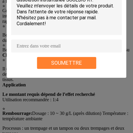
à la maison et à l'étranger
☆
Grâce au test SGS-CSTC, conformément aux normes
internationales, une version électronique du test
rapport
☆
Bonne résistance au drapé et aux plis, effet de finition lavable
durable
☆
Bonne stabilité, faible jaunissement, aucun effet sur la teinte du tissu
Champ d'application
☆
SOUMETTRE
Il convient à la finition douce et moelleuse du coton, du lin, du
denim, des fibres chimiques et de ses mélanges.
tissus.
Application
Le montant requis dépend de l’effet recherché
Utilisation recommandée : 1:4
☆
Rembourrage:
Dosage : 10 ~ 30 g/L (après dilution) Température :
température ambiante
Processus : un trempage et un tampon ou deux trempages et deux