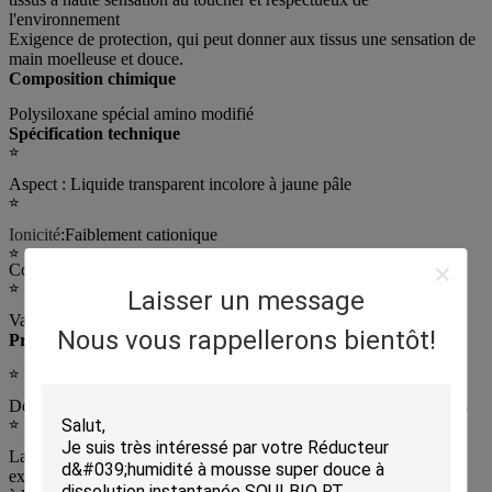
l'environnement
Exigence de protection, qui peut donner aux tissus une sensation de
main moelleuse et douce.
Composition chimique
Polysiloxane spécial amino modifié
Spécification technique
☆
Aspect : Liquide transparent incolore à jaune pâle
☆
Ionicité
:
Faiblement cationique
☆
Contenu solide
:
66 ± 1,0 %
☆
Laisser un message
Valeur pH : 6,0 ~ 7,0 (solution aqueuse à 1 %)
Nous vous rappellerons bientôt!
Propriétés
☆
Donne une bonne sensation de main douce et moelleuse aux tissus
☆
La teneur en D4, D5, D6 est très faible, conformément aux
exigences de protection de l'environnement à