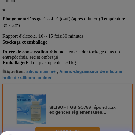
tampons
☆
Plongement
:
Dosage
:
1
～
4 % (owf) (après dilution) Température :
30 ~ 40
℃
Rapport d'alcool
:
1:10
～
15 fois
:
30 minutes
Stockage et emballage
Durée de conservation :
Six mois en cas de stockage dans un
entrepôt frais, sec et ombragé
Emballage:
Fût en plastique de 120 kg
silicium aminé
Amino-dégraisseur de silicone
Étiquettes:
,
,
huile de silicone aminée
SILISOFT GB-SO786 répond aux
exigences réglementaires
relatives à l'absence de SVHC
Continuer