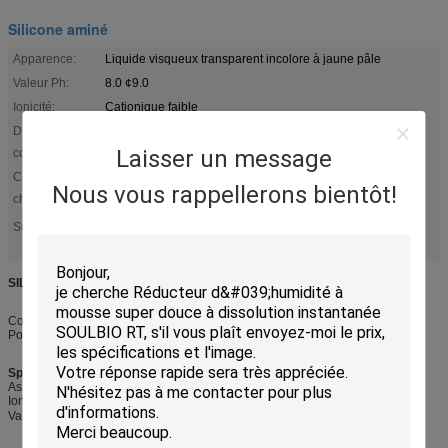
Silicone aminé
Apparence:
Liquide visqueux transparent incolore à jaune pâle
Valeur Ph:
8.0 ¢9.0
Ionicité:
Cationique faible
Durée de
6 mois
Laisser un message
conservation:
Composition
Polysiloxane modifié aminé
Nous vous rappellerons bientôt!
chimique:
Polysiloxane à l'air moelleux
Polysiloxane de coton
Surligner:
,
,
Polysiloxane modifié aminé
SILISOFT GB-SO1800 (Silicone Aminé)
Composition chimique
Polysiloxane amino modifié
Spécification technique
Aspect : Liquide visqueux transparent incolore à jaune pâle
Ionicité : faiblement cationique
Valeur PH : 8,0 ～ 9,0