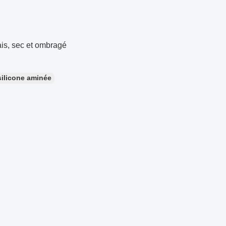
ais, sec et ombragé
silicone aminée