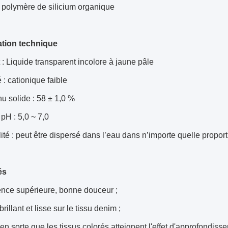
polymère de silicium organique
ation technique
: Liquide transparent incolore à jaune pâle
 : cationique faible
u solide : 58 ± 1,0 %
pH : 5,0 ~ 7,0
ité : peut être dispersé dans l’eau dans n’importe quelle propor
és
ence supérieure, bonne douceur ;
brillant et lisse sur le tissu denim ;
en sorte que les tissus colorés atteignent l'effet d'approfondisse