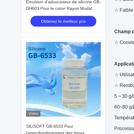
Émulsion d'adoucisseur de silicone GB-
DH603 Pour le coton Rayon Modal
☆ Faible 
Tissu mélangé Tricoté principalement
Obtenez le meilleur prix
pour obtenir une excellente poignée
douce glissante
Champ d
☆ Convien
Applicat
☆ Utilis
☆ Rembo
5 ~ 30 g/
60~80 g/L
Vidéo
Températ
SILISOFT GB-6533 Pour
Processu
l'approfondissement des tissus