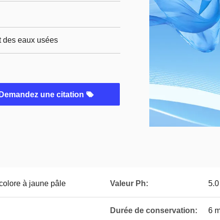
nt des eaux usées
Demandez une citation
colore à jaune pâle
Valeur Ph:
5.0
Durée de conservation:
6 m