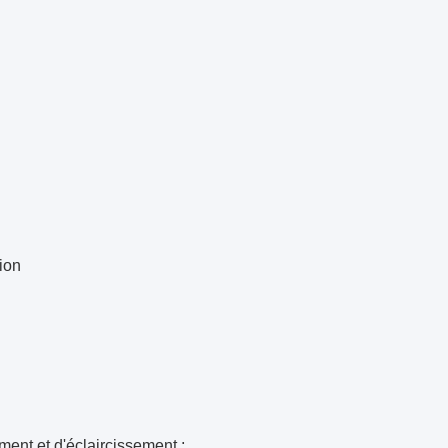
tion
ment et d'éclaircissement ;