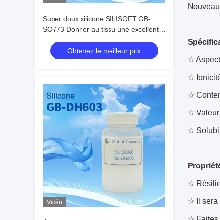
Nouveau 
Super doux silicone SILISOFT GB-
SO773 Donner au tissu une excellente
douceur bon glissant unique intérieur
Spécific
Obtenez le meilleur prix
doux poignée sèche
☆ Aspect 
☆ Ionicité
☆ Conten
☆ Valeur 
☆ Solubil
Propriét
☆ Résili
☆ Il sera 
Vidéo
☆ Faites 