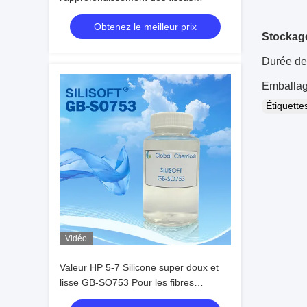
sombres moyens tels que le polyester
Obtenez le meilleur prix
coton vulcanisé Nylon en tissu noir
Stockage
Durée de 
Emballage
Étiquett
Vidéo
Valeur HP 5-7 Silicone super doux et
lisse GB-SO753 Pour les fibres
naturelles