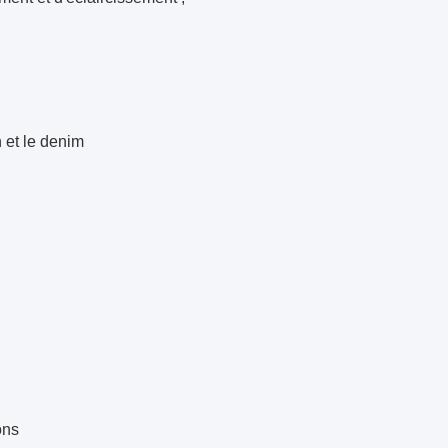
n et le denim
ons