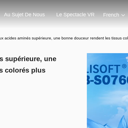
Au Sujet De Nous
Le Spectacle VR
French
x acides aminés supérieure, une bonne douceur rendent les tissus color
s supérieure, une
s colorés plus