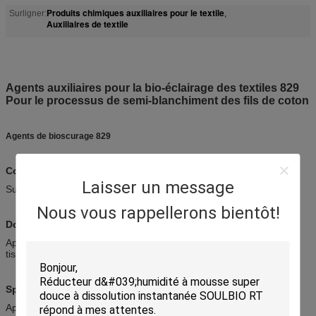
Produits chimiques auxiliaires pour le textile
Surligner:
,
Auxiliaires de textile
Agents auxiliaires pour la bio-éclairage des textiles 829
Pour le processus de semi-blanchiment des fils de coton
Agents de bioscurage 829
Composition chimique
Laisser un message
Surfactant formulé
Nous vous rappellerons bientôt!
Domaine d'application
Appliqué au procédé de semi-blanchiment des fils de coton et des
tissus tricotés
Spécification technique
Apparence: poudre blanche ou jaune pâle