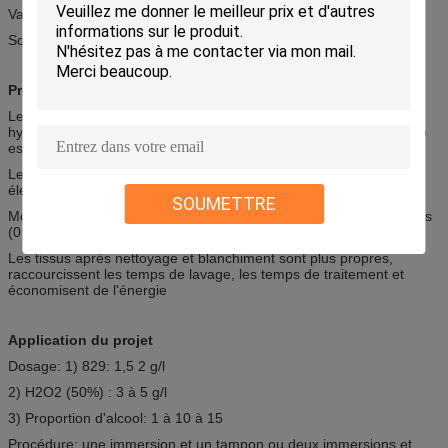
Valeur du pH: 11,5 ± 0,5 (solution à 0,1%).
Solubilité: dissous dans l' eau à température ambiante
Propriétés
Les fils de coton et les tissus tricotés traités avec 829 ont une
hydrophilie et une capillarité élevées et leur rendement de teinture
est de 5 à 10% supérieur à celui du procédé traditionnel
Les fils de coton traités, les tissus de tricot ont une blancheur
élevée, une surface lisse, une poignée pleine et douce
SOUMETTRE
Moins de dommages à la fibre de coton et moins de perte de poids
(0,5-1%) que le procédé traditionnel
Les tissus après nettoyage et blanchiment sont plus propres,
raccourcissent les temps de lavage, les temps de traitement et
économisent de l'énergie
Application du projet
Dosage: 1) 829: 1,5 2 g/l
2) H2O2 (50%) : 3 à 5 g/l
3) Proportion d'alcool: 1 à 10 à 15
Procédure: une immersion et un tampon ou deux immersions et