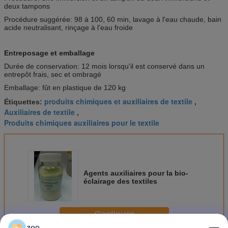
deux tampons
Procédure suggérée: 98 à 100, 60 min, lavage à l'eau chaude, bain
acide neutralisant, rinçage à l'eau froide
Entreposage et emballage
Durée de conservation: 12 mois lorsqu'il est conservé dans un
entrepôt frais, sec et ombragé
Emballage: fût en plastique de 120 kg
produits chimiques et auxiliaires de textile
Étiquettes:
,
Auxiliaires de textile
,
Produits chimiques auxiliaires pour le textile
Agents auxiliaires pour la bio-
éclairage des textiles
Continuer
zoo