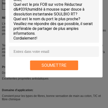
Ionisation
Cationes
Méthode de dissolution:
L'eau chaude ((30°C): Ajouter les perles dans l'eau ((environ 30°C)
progressivement dans une proportion de 5 à 10%, les remuer pendant 3 à 5
min, puis les laisser à part pendant 3 à 4 heures,Remuer le mélange à nouveau
progressivement pour obtenir une pâte uniforme.
Température élevée: ajouter les perles dans de l' eau (température ambiante)
progressivement dans la proportion de 5 à 10%, les remuer pendant 3 à 5
min.chauffer jusqu'à 50 à 60 ° C et les remuer pendant 30 à 60 minutes jusqu'à
ce que les perles deviennent une pâte uniforme.Alors refroidis-le.
SOUMETTRE
Propriétés:
Donner une fluidité, une douceur et une douceur supérieures au tissu
Excellentes propriétés antistatiques
Domaine d'application:
Convient pour les types de fibres, bonne sensation de main au coton, T/C et
fibre chimique