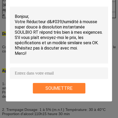
3Faites en sorte que les tissus de couleur atteignent l' effet d'
approfondissement et de luminosité
4. Faible jaunissement, n'affecte pas la teinte du tissu
Domaine d'application:
Convient pour les tissus tels que le coton lycra, le polyester/coton, le
coton et le denim
Applications:
1- Padding: Dosage: 10 à 60 g/l Température: température
SOUMETTRE
ambiante
Procédure: une immersion et un tampon ou deux immersions et
deux tampons
2. Trempage:Dosage: 1 à 5% (m.n.f.) Température: 30 à 40°C
Proportion d'alcool:110h15 heure 30 min