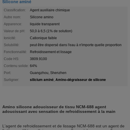
Silicone aminé
Classification:
Agent auxiliaire chimique
Autre nom:
Silicone amino
Apparence:
liquide transparent
Valeur de pH:
50,0 à 6,5 (1% de solution)
Ionicité:
Cationique faible
Solubilité:
peut être dispersé dans l'eau à n'importe quelle proportion
Fonctionnalité:
Refroidissement et lissage
Code HS:
3809.9100
Contenu solide:
64%
Port:
Guangzhou, Shenzhen
silicium aminé
Amino-dégraisseur de silicone
Surligner:
,
Amino silicone adoucisseur de tissu NCM-688 agent
adoucissant avec sensation de refroidissement à la main
L'agent de refroidissement et de lissage NCM-688 est un agent de