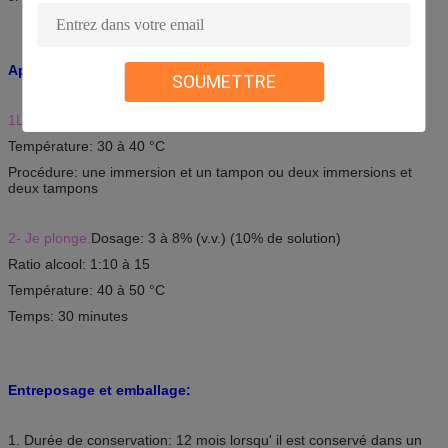
Applications:
SOUMETTRE
1Le rembourrage:
Dosage: 20 à 30 g/l (10% de solution)
Température: 30 à 40 °C
Procédure: une immersion et un tampon ou deux immersions et
deux tampons
2- Je plonge.
Dosage: 3 à 8% (v.v.) (10% de solution)
Ratio alcool: 1:10 à 15
Température: 40 à 50 °C
Temps: 30 minutes
Entreposage et emballage:
1. Durée de conservation: 12 mois lorsqu' il est conservé dans un