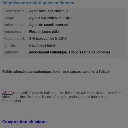
Dégraissants cationiques en flocons
Classification:
Agent auxiliaire chimique
Usage:
Agents auxiliaires de textile
Autres noms:
Agent de ramollissement
Apparence:
Flocons jaune pâle
Valeur de pH:
3~5 (solution de 5~10%)
Ionicité:
Cationique faible
adoucissant cationique
adoucissants cationiques
Surligner:
,
Faible adoucisseur cationique, bons résistances au sel et à l'alcali
AF-11
est s
Utilisé pour le traitement de finition du coton, de la soie, des fibres
chimiques, des fils et des tissus mélangés, parfait pour la teinture et
l'impression.
Composition chimique: