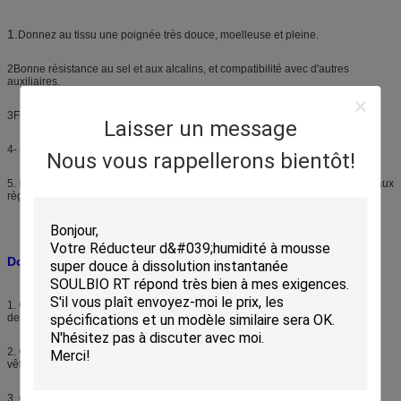
1.
Donnez au tissu une poignée très douce, moelleuse et pleine.
2Bonne résistance au sel et aux alcalins, et compatibilité avec d'autres
auxiliaires.
3Faible mousse, faible viscosité, adapté à la teinture et à l'impression.
Laisser un message
4- Je suis libre de l'AEEA.
Nous vous rappellerons bientôt!
5. Répondre à la norme Oeko-tex 100 ((version 2013), également conforme aux
règlements REACH qui ont été promulgués par 144 exigences SVHC.
Domaine d'application:
1. Convient pour le traitement final du coton, de la soie, des fibres chimiques,
des fils et des tissus mélangés.
2. Convient pour le traitement de finition du denim et de divers tissus et
vêtements.
3. Convient pour le traitement de finition de la teinture et de l'imprimerie.