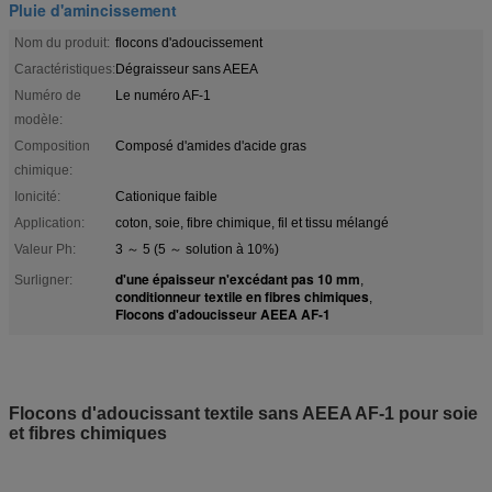
Pluie d'amincissement
Nom du produit:
flocons d'adoucissement
Caractéristiques:
Dégraisseur sans AEEA
Numéro de
Le numéro AF-1
modèle:
Composition
Composé d'amides d'acide gras
chimique:
Ionicité:
Cationique faible
Application:
coton, soie, fibre chimique, fil et tissu mélangé
Valeur Ph:
3 ～ 5 (5 ～ solution à 10%)
d'une épaisseur n'excédant pas 10 mm
Surligner:
,
conditionneur textile en fibres chimiques
,
Flocons d'adoucisseur AEEA AF-1
Flocons d'adoucissant textile sans AEEA AF-1 pour soie
et fibres chimiques