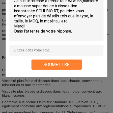
raison de 5-10%, remuer
pendant 3-5 minutes, puis laisser reposer toute une nuit, remuer à
nouveau progressivement pour obtenir une pâte homogène.
Eau chaude : Ajouter progressivement les flocons dans l'eau
(température ambiante) à raison de 5-10%,
remuer pendant 3-5 minutes, chauffer à 65-70°C et remuer à
nouveau pendant 30-60 minutes jusqu'à ce que les flocons forment
une pâte homogène, puis laisser refroidir.
Propriétés
SOUMETTRE
Confère un toucher très doux, moelleux et plein au tissu, faible
jaunissement
Viscosité plus faible si dissous dans l'eau chaude, convient aux
teintureries et aux imprimeries
Viscosité plus élevée si dissous dans l'eau froide, convient aux
blanchisseries
Conforme à la norme Oeko-tex Standard 100 (version 2011),
également conforme aux réglementations européennes "REACH"
qui ont promulgué les exigences des 73 "Substances extrêmement