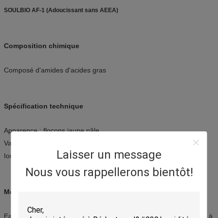
SOULBIO AF-1 (Adoucissant sans AEEA)
Composition chimique
Composé d'amides d'acides gras
Spécification technique
Apparence : flocons jaune pâle
Valeur PH : 3 à 5 (solution à 5-10%)
Laisser un message
Ionicité : cationique faible
Nous vous rappellerons bientôt!
Méthode de dissolution
Eau froide : Ajouter progressivement les flocons dans l'eau (30°C) à